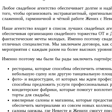
Любое свадебное агентство обеспечивает долгие и над
того, чтобы организовать экстравагантный, оригиналь
слаженной, гармоничной и чёткой работе Жених с Неве
Наше агентство входит в список лучших свадебных аге
обеспечивая организацию свадебного торжества ОТ и
фантастические мечты молодых. Именно поэтому свадеб
отличных специалистов. Мы заключаем договора, как с
мероприятия с каждым разом на более высоких уровня
Именно поэтому мы были бы рады заключить партнёр
рестораны, которые способны обеспечить отменны
небольшую сцену или другую танцевальную площад
фото- и видеостудии, от которых мы ждем профе
способны предложить услуги профессиональных р
кондитерские фабрики, которые помогут воплотит
торты для свадьбы;
ювелирные салоны и магазины, которые предостав
обеспечить материалами из совсем новых коллекц
салоны одежды, где Невесте и Жениху смогут пре