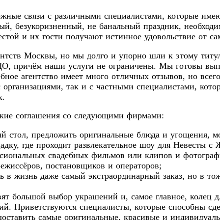
ёжные связи с различными специалистами, которые имею
ный, безукоризненный, не банальный праздник, необходи
стой и их гости получают истинное удовольствие от са
нтств Москвы, но мы долго и упорно шли к этому титул
 ДО, причём наши услуги не ограничены. Мы готовы вы
ное агентство имеет много отличных отзывов, но всего
 организациями, так и с частными специалистами, котор
х.
ские соглашения со следующими фирмами:
й стол, предложить оригинальные блюда и угощения, м
ку, где проходит развлекательное шоу для Невесты с Ж
ссиональных свадебных фильмов или клипов и фотограф
ежиссёров, постановщиков и операторов;
ь в жизнь даже самый экстраординарный заказ, но в тож
ят большой выбор украшений и, самое главное, колец 
ий. Приветствуются специалисты, которые способны сдел
доставить самые оригинальные, красивые и индивидуаль